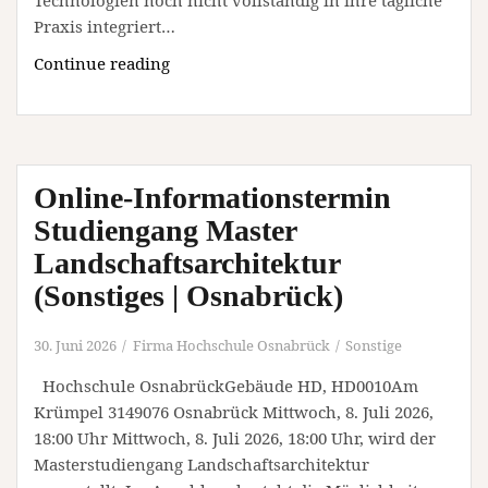
Praxis integriert…
Grundlagen
Continue reading
Wärmepumpe
–
Einstieg
in
Online-Informationstermin
Planung,
Technik
Studiengang Master
und
Landschaftsarchitektur
Anwendung
(Sonstiges | Osnabrück)
(Webinar
|
30. Juni 2026
Firma Hochschule Osnabrück
Sonstige
Online)
Hochschule OsnabrückGebäude HD, HD0010Am
Krümpel 3149076 Osnabrück Mittwoch, 8. Juli 2026,
18:00 Uhr Mittwoch, 8. Juli 2026, 18:00 Uhr, wird der
Masterstudiengang Landschaftsarchitektur