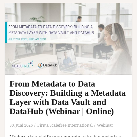
|
Zürich)
From Metadata to Data
Discovery: Building a Metadata
Layer with Data Vault and
DataHub (Webinar | Online)
30. Juni 2026
Firma Scalefree International
Webinar
Modern data platforms generate valuable metadata