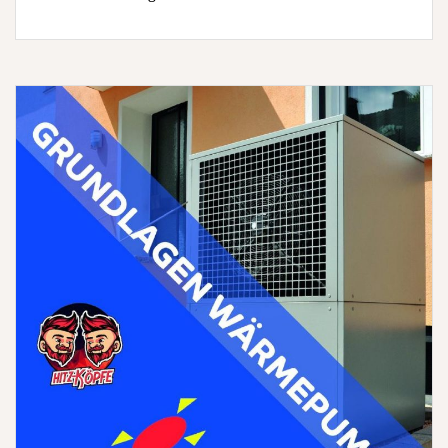
für
Wohngebäude
(Seminar
|
Online)