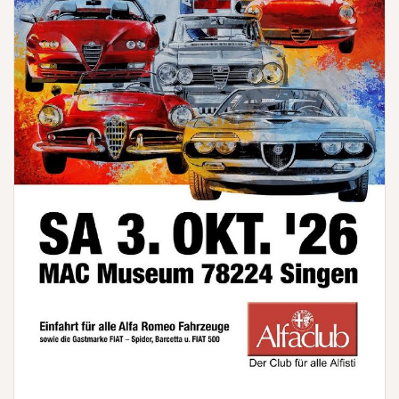
Vault
and
DataHub
(Webinar
|
Online)