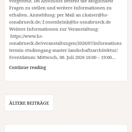
vorgestellt. Im Anschluss besteht die Möglichkeit
Fragen zu stellen und weitere Informationen zu
erhalten. Anmeldung: per Mail an r.kaiser@hs-
osnabrueck.de; f.ossenbrink@hs-osnabrueck.de
Weitere Informationen zur Veranstaltung:
https://www.hs-
osnabrueck.de/veranstaltungen/2026/07/informations
termin-studiengang-master-landschaftsarchitektur/
Eventdatum: Mittwoch, 08. Juli 2026 18:00 – 19:00…
Online-
Continue reading
Informationstermin
Studiengang
Master
Landschaftsarchitektur
Beitragsnavigation
(Sonstiges
ÄLTERE BEITRÄGE
|
Osnabrück)