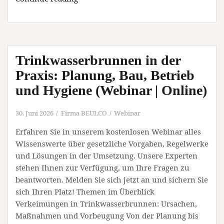
Ausstellung
von
Bernd
Luz
Trinkwasserbrunnen in der
zur
länderübergreifenden
Praxis: Planung, Bau, Betrieb
Alfaclub-
und Hygiene (Webinar | Online)
Präsentation
im
30. Juni 2026
Firma BEULCO
Webinar
MAC-
Museum
Erfahren Sie in unserem kostenlosen Webinar alles
(Ausstellung
Wissenswerte über gesetzliche Vorgaben, Regelwerke
|
und Lösungen in der Umsetzung. Unsere Experten
Singen
stehen Ihnen zur Verfügung, um Ihre Fragen zu
(Hohentwiel))
beantworten. Melden Sie sich jetzt an und sichern Sie
sich Ihren Platz! Themen im Überblick
Verkeimungen in Trinkwasserbrunnen: Ursachen,
Maßnahmen und Vorbeugung Von der Planung bis