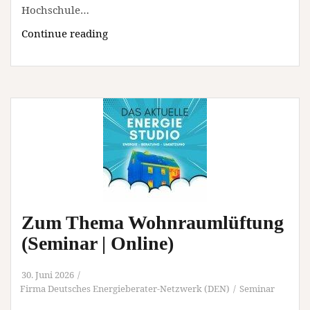
Hochschule…
Einladung
Continue reading
zur
Feierstunde
der
Hochschule
Weserbergland
am
11.
Juli
2026
(Unterhaltung
/
Zum Thema Wohnraumlüftung
Freizeit
(Seminar | Online)
|
Hameln)
30. Juni 2026
Firma Deutsches Energieberater-Netzwerk (DEN)
Seminar