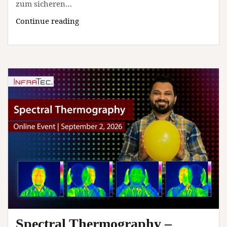
zum sicheren…
Trinkwasserbrunnen
Continue reading
in
der
Praxis:
Planung,
Bau,
Betrieb
und
Hygiene
(Webinar
|
Online)
Spectral Thermography –