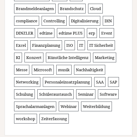
Brandmeldeanlagen
Brandschutz
Cloud
compliance
Controlling
Digitalisierung
DIN
DINZLER
edtime
edtime PLUS
erp
Event
Excel
Finanzplanung
ISO
IT
IT Sicherheit
KI
Konzert
Künstliche Intelligenz
Marketing
Messe
Microsoft
musik
Nachhaltigkeit
Networking
Personaleinsatzplanung
SAA
SAP
Schulung
Schüleraustausch
Seminar
Software
Sprachalarmanlagen
Webinar
Weiterbildung
workshop
Zeiterfassung