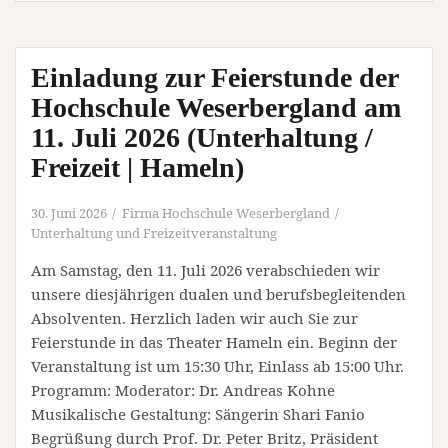
–
Basics
and
Einladung zur Feierstunde der
Applications
(Webinar
Hochschule Weserbergland am
|
11. Juli 2026 (Unterhaltung /
Online)
Freizeit | Hameln)
30. Juni 2026
Firma Hochschule Weserbergland
Unterhaltung und Freizeitveranstaltung
Am Samstag, den 11. Juli 2026 verabschieden wir
unsere diesjährigen dualen und berufsbegleitenden
Absolventen. Herzlich laden wir auch Sie zur
Feierstunde in das Theater Hameln ein. Beginn der
Veranstaltung ist um 15:30 Uhr, Einlass ab 15:00 Uhr.
Programm: Moderator: Dr. Andreas Kohne
Musikalische Gestaltung: Sängerin Shari Fanio
Begrüßung durch Prof. Dr. Peter Britz, Präsident