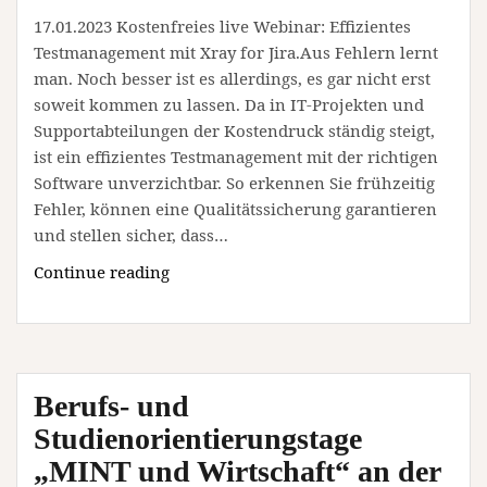
17.01.2023 Kostenfreies live Webinar: Effizientes
Testmanagement mit Xray for Jira.Aus Fehlern lernt
man. Noch besser ist es allerdings, es gar nicht erst
soweit kommen zu lassen. Da in IT-Projekten und
Supportabteilungen der Kostendruck ständig steigt,
ist ein effizientes Testmanagement mit der richtigen
Software unverzichtbar. So erkennen Sie frühzeitig
Fehler, können eine Qualitätssicherung garantieren
und stellen sicher, dass…
Online
Continue reading
live
Webinar:
Effizientes
Testmanagement
Berufs- und
mit
Xray
Studienorientierungstage
for
„MINT und Wirtschaft“ an der
Jira