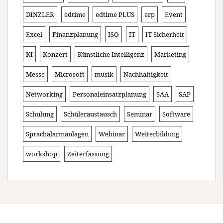
DINZLER
edtime
edtime PLUS
erp
Event
Excel
Finanzplanung
ISO
IT
IT Sicherheit
KI
Konzert
Künstliche Intelligenz
Marketing
Messe
Microsoft
musik
Nachhaltigkeit
Networking
Personaleinsatzplanung
SAA
SAP
Schulung
Schüleraustausch
Seminar
Software
Sprachalarmanlagen
Webinar
Weiterbildung
workshop
Zeiterfassung