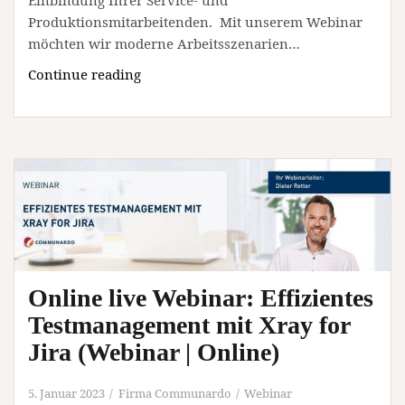
Produktionsmitarbeitenden. Mit unserem Webinar
möchten wir moderne Arbeitsszenarien…
Live
Continue reading
Webinar
mit
Staffbase:
Mitarbeitende
in
Produktion
und
Service
erreichen
(Webinar
Online live Webinar: Effizientes
|
Testmanagement mit Xray for
Online)
Jira (Webinar | Online)
5. Januar 2023
Firma Communardo
Webinar