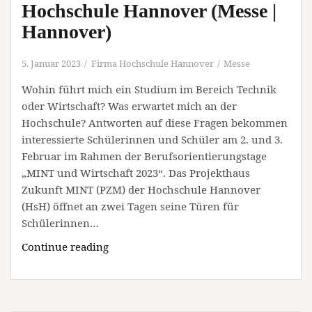
Hochschule Hannover (Messe |
(Webinar
Hannover)
|
Online)
5. Januar 2023
Firma Hochschule Hannover
Messe
Wohin führt mich ein Studium im Bereich Technik
oder Wirtschaft? Was erwartet mich an der
Hochschule? Antworten auf diese Fragen bekommen
interessierte Schülerinnen und Schüler am 2. und 3.
Februar im Rahmen der Berufsorientierungstage
„MINT und Wirtschaft 2023“. Das Projekthaus
Zukunft MINT (PZM) der Hochschule Hannover
(HsH) öffnet an zwei Tagen seine Türen für
Schülerinnen…
Berufs-
Continue reading
und
Studienorientierungstage
„MINT