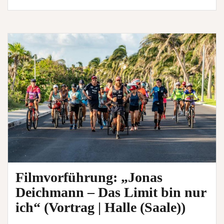
Deichmann
–
Das
Limit
bin
nur
ich“
(Vortrag
|
Chemnitz)
Filmvorführung: „Jonas
Deichmann – Das Limit bin nur
ich“ (Vortrag | Halle (Saale))