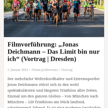
(Vortrag
|
Halle
(Saale))
Filmvorführung: „Jonas
Deichmann – Das Limit bin nur
ich“ (Vortrag | Dresden)
5. Januar 2023
Firma pohlevents
Vortrag
Der mehrfache Weltrekordhalter und Extremsportler
Jonas Deichmann stürzt sich in den wohl
spektakulärsten und längsten Triathlon aller Zeiten.
Einmal um den ganzen Globus – von München nach
München – 120 Triathlons am Stück laufend,
schwimmend, bikend. Es ist eine moderne Geschichte