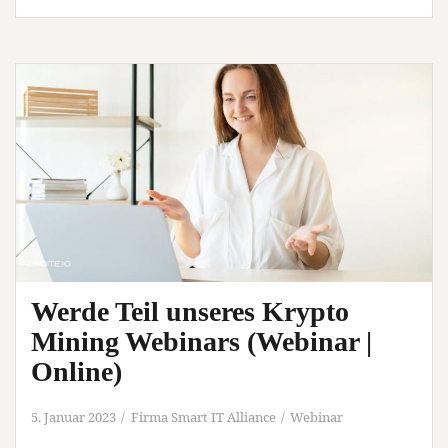
TH
Lübeck
präsentieren
Abschlussarbeiten
(Vortrag
|
Lübeck)
Werde Teil unseres Krypto
Mining Webinars (Webinar |
Online)
5. Januar 2023
Firma Smart IT Alliance
Webinar