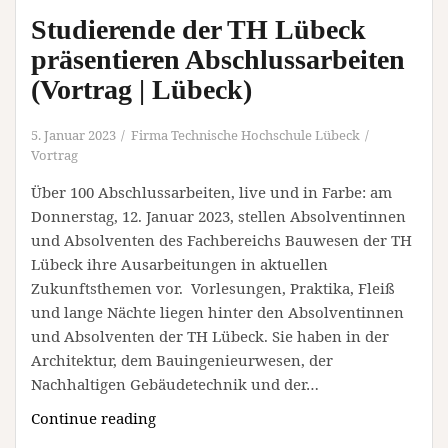
und
Studierende der TH Lübeck
Wirtschaft“
an
präsentieren Abschlussarbeiten
der
(Vortrag | Lübeck)
Hochschule
Hannover
5. Januar 2023
Firma Technische Hochschule Lübeck
(Messe
Vortrag
|
Über 100 Abschlussarbeiten, live und in Farbe: am
Hannover)
Donnerstag, 12. Januar 2023, stellen Absolventinnen
und Absolventen des Fachbereichs Bauwesen der TH
Lübeck ihre Ausarbeitungen in aktuellen
Zukunftsthemen vor. Vorlesungen, Praktika, Fleiß
und lange Nächte liegen hinter den Absolventinnen
und Absolventen der TH Lübeck. Sie haben in der
Architektur, dem Bauingenieurwesen, der
Nachhaltigen Gebäudetechnik und der…
Studierende
Continue reading
der