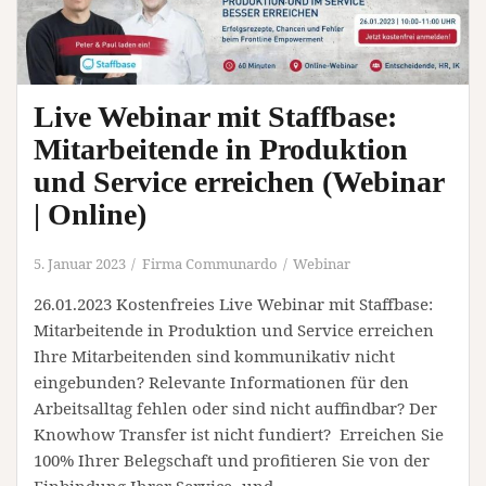
eine
Confluence
Migration
mit
Live Webinar mit Staffbase:
Stolpersteinen
Mitarbeitende in Produktion
und
und Service erreichen (Webinar
einem
Happa
| Online)
End
(Webinar
5. Januar 2023
Firma Communardo
Webinar
|
26.01.2023 Kostenfreies Live Webinar mit Staffbase:
Online)
Mitarbeitende in Produktion und Service erreichen
Ihre Mitarbeitenden sind kommunikativ nicht
eingebunden? Relevante Informationen für den
Arbeitsalltag fehlen oder sind nicht auffindbar? Der
Knowhow Transfer ist nicht fundiert? Erreichen Sie
100% Ihrer Belegschaft und profitieren Sie von der
Einbindung Ihrer Service- und