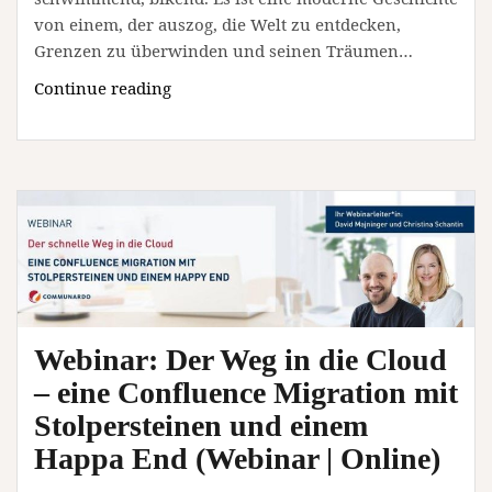
von einem, der auszog, die Welt zu entdecken,
Grenzen zu überwinden und seinen Träumen…
Filmvorführung:
Continue reading
„Jonas
Deichmann
–
Das
Limit
bin
nur
ich“
(Vortrag
|
Webinar: Der Weg in die Cloud
Dresden)
– eine Confluence Migration mit
Stolpersteinen und einem
Happa End (Webinar | Online)