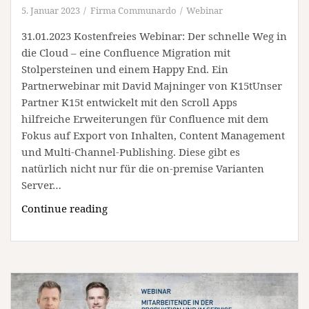
5. Januar 2023
Firma Communardo
Webinar
31.01.2023 Kostenfreies Webinar: Der schnelle Weg in
die Cloud – eine Confluence Migration mit
Stolpersteinen und einem Happy End. Ein
Partnerwebinar mit David Majninger von K15tUnser
Partner K15t entwickelt mit den Scroll Apps
hilfreiche Erweiterungen für Confluence mit dem
Fokus auf Export von Inhalten, Content Management
und Multi-Channel-Publishing. Diese gibt es
natürlich nicht nur für die on-premise Varianten
Server…
Webinar:
Continue reading
Der
Weg
in
die
Cloud
–