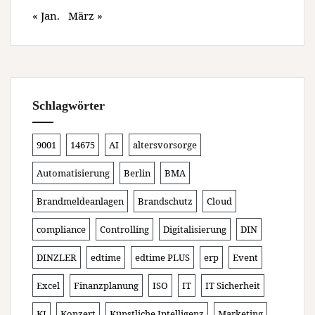
« Jan.
März »
Schlagwörter
9001
14675
AI
altersvorsorge
Automatisierung
Berlin
BMA
Brandmeldeanlagen
Brandschutz
Cloud
compliance
Controlling
Digitalisierung
DIN
DINZLER
edtime
edtime PLUS
erp
Event
Excel
Finanzplanung
ISO
IT
IT Sicherheit
KI
Konzert
Künstliche Intelligenz
Marketing