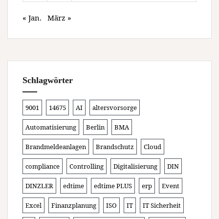
« Jan.
März »
Schlagwörter
9001
14675
AI
altersvorsorge
Automatisierung
Berlin
BMA
Brandmeldeanlagen
Brandschutz
Cloud
compliance
Controlling
Digitalisierung
DIN
DINZLER
edtime
edtime PLUS
erp
Event
Excel
Finanzplanung
ISO
IT
IT Sicherheit