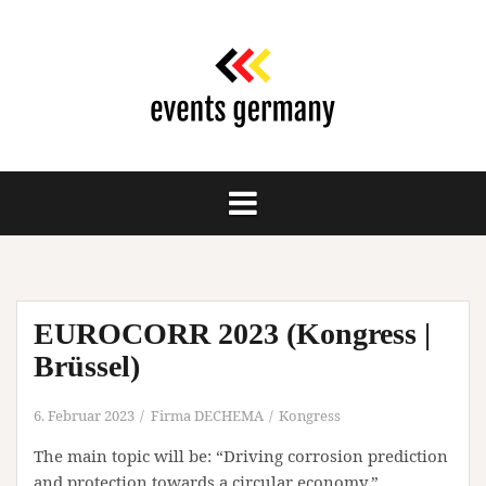
Springe
zum
Inhalt
EUROCORR 2023 (Kongress |
Brüssel)
6. Februar 2023
Firma DECHEMA
Kongress
The main topic will be: “Driving corrosion prediction
and protection towards a circular economy.”