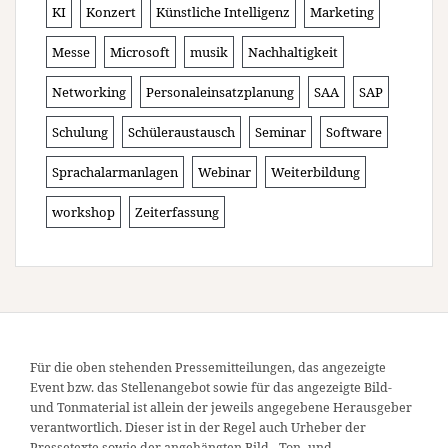
KI
Konzert
Künstliche Intelligenz
Marketing
Messe
Microsoft
musik
Nachhaltigkeit
Networking
Personaleinsatzplanung
SAA
SAP
Schulung
Schüleraustausch
Seminar
Software
Sprachalarmanlagen
Webinar
Weiterbildung
workshop
Zeiterfassung
Für die oben stehenden Pressemitteilungen, das angezeigte
Event bzw. das Stellenangebot sowie für das angezeigte Bild-
und Tonmaterial ist allein der jeweils angegebene Herausgeber
verantwortlich. Dieser ist in der Regel auch Urheber der
Pressetexte sowie der angehängten Bild-, Ton- und