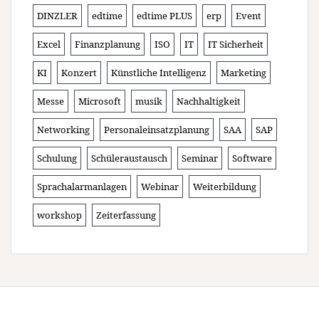
DINZLER
edtime
edtime PLUS
erp
Event
Excel
Finanzplanung
ISO
IT
IT Sicherheit
KI
Konzert
Künstliche Intelligenz
Marketing
Messe
Microsoft
musik
Nachhaltigkeit
Networking
Personaleinsatzplanung
SAA
SAP
Schulung
Schüleraustausch
Seminar
Software
Sprachalarmanlagen
Webinar
Weiterbildung
workshop
Zeiterfassung