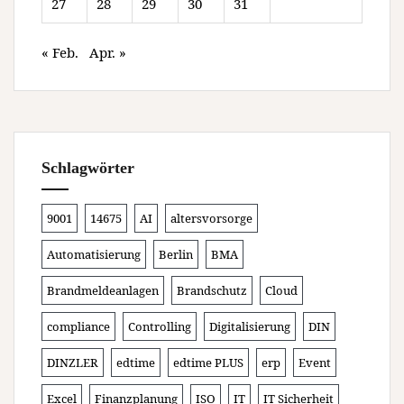
27
28
29
30
31
« Feb.
Apr. »
Schlagwörter
9001
14675
AI
altersvorsorge
Automatisierung
Berlin
BMA
Brandmeldeanlagen
Brandschutz
Cloud
compliance
Controlling
Digitalisierung
DIN
DINZLER
edtime
edtime PLUS
erp
Event
Excel
Finanzplanung
ISO
IT
IT Sicherheit