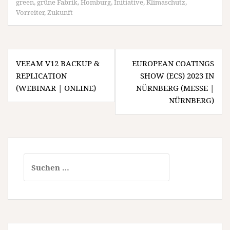
green
,
grüne Fabrik
,
Homburg
,
Initiative
,
Klimaschutz
,
Vorreiter
,
Zukunft
Beitragsnavigation
VEEAM V12 BACKUP &
EUROPEAN COATINGS
REPLICATION
SHOW (ECS) 2023 IN
(WEBINAR | ONLINE)
NÜRNBERG (MESSE |
NÜRNBERG)
Suchen
nach: