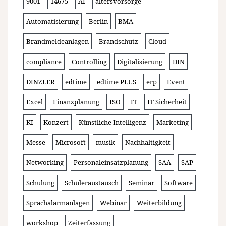
9001
14675
AI
altersvorsorge
Automatisierung
Berlin
BMA
Brandmeldeanlagen
Brandschutz
Cloud
compliance
Controlling
Digitalisierung
DIN
DINZLER
edtime
edtime PLUS
erp
Event
Excel
Finanzplanung
ISO
IT
IT Sicherheit
KI
Konzert
Künstliche Intelligenz
Marketing
Messe
Microsoft
musik
Nachhaltigkeit
Networking
Personaleinsatzplanung
SAA
SAP
Schulung
Schüleraustausch
Seminar
Software
Sprachalarmanlagen
Webinar
Weiterbildung
workshop
Zeiterfassung