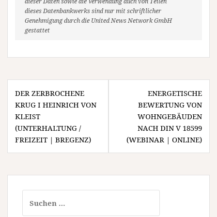
dieser Daten sowie die Verwendung auch von Teilen
dieses Datenbankwerks sind nur mit schriftlicher
Genehmigung durch die United News Network GmbH
gestattet
Beitragsnavigation
DER ZERBROCHENE
ENERGETISCHE
KRUG I HEINRICH VON
BEWERTUNG VON
KLEIST
WOHNGEBÄUDEN
(UNTERHALTUNG /
NACH DIN V 18599
FREIZEIT | BREGENZ)
(WEBINAR | ONLINE)
Suchen
nach: