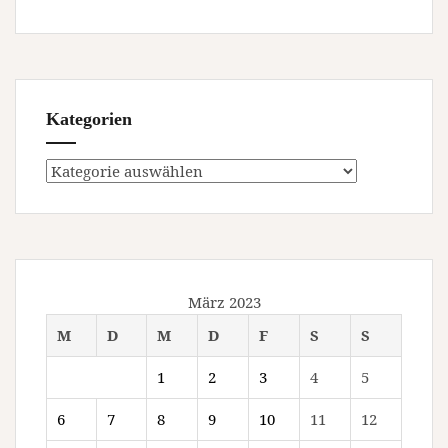
Kategorien
Kategorien
März 2023
M
D
M
D
F
S
S
1
2
3
4
5
6
7
8
9
10
11
12