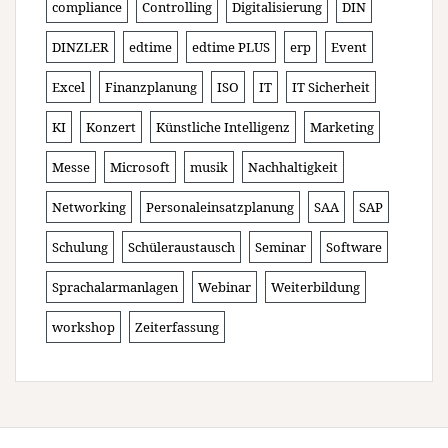
compliance
Controlling
Digitalisierung
DIN
DINZLER
edtime
edtime PLUS
erp
Event
Excel
Finanzplanung
ISO
IT
IT Sicherheit
KI
Konzert
Künstliche Intelligenz
Marketing
Messe
Microsoft
musik
Nachhaltigkeit
Networking
Personaleinsatzplanung
SAA
SAP
Schulung
Schüleraustausch
Seminar
Software
Sprachalarmanlagen
Webinar
Weiterbildung
workshop
Zeiterfassung