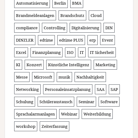
Automatisierung
Berlin
BMA
Brandmeldeanlagen
Brandschutz
Cloud
compliance
Controlling
Digitalisierung
DIN
DINZLER
edtime
edtime PLUS
erp
Event
Excel
Finanzplanung
ISO
IT
IT Sicherheit
KI
Konzert
Künstliche Intelligenz
Marketing
Messe
Microsoft
musik
Nachhaltigkeit
Networking
Personaleinsatzplanung
SAA
SAP
Schulung
Schüleraustausch
Seminar
Software
Sprachalarmanlagen
Webinar
Weiterbildung
workshop
Zeiterfassung