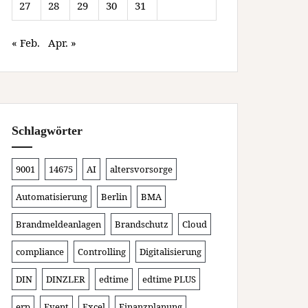
27
28
29
30
31
« Feb.
Apr. »
Schlagwörter
9001
14675
AI
altersvorsorge
Automatisierung
Berlin
BMA
Brandmeldeanlagen
Brandschutz
Cloud
compliance
Controlling
Digitalisierung
DIN
DINZLER
edtime
edtime PLUS
erp
Event
Excel
Finanzplanung