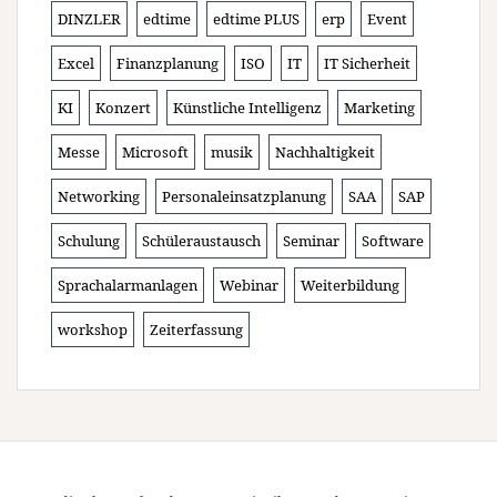
DINZLER
edtime
edtime PLUS
erp
Event
Excel
Finanzplanung
ISO
IT
IT Sicherheit
KI
Konzert
Künstliche Intelligenz
Marketing
Messe
Microsoft
musik
Nachhaltigkeit
Networking
Personaleinsatzplanung
SAA
SAP
Schulung
Schüleraustausch
Seminar
Software
Sprachalarmanlagen
Webinar
Weiterbildung
workshop
Zeiterfassung