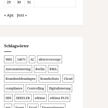
29
30
31
« Apr.
Juni »
Schlagwörter
9001
14675
AI
altersvorsorge
Automatisierung
Berlin
BMA
Brandmeldeanlagen
Brandschutz
Cloud
compliance
Controlling
Digitalisierung
DIN
DINZLER
edtime
edtime PLUS
erp
Event
Excel
Finanzplanung