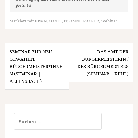
gestattet
Markiert mit
BPMN
,
CONET
,
IT
,
OMNITRACKER
,
Webinar
Beitragsnavigation
SEMINAR FÜR NEU
DAS AMT DER
GEWÄHLTE
BÜRGERMEISTERIN /
BÜRGERMEISTER*INNE
DES BÜRGERMEISTERS
N (SEMINAR |
(SEMINAR | KEHL)
ALLENSBACH)
Suchen
nach: