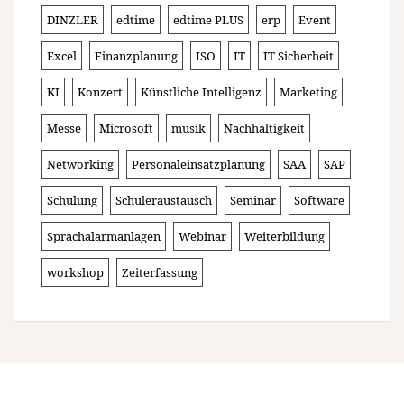
DINZLER
edtime
edtime PLUS
erp
Event
Excel
Finanzplanung
ISO
IT
IT Sicherheit
KI
Konzert
Künstliche Intelligenz
Marketing
Messe
Microsoft
musik
Nachhaltigkeit
Networking
Personaleinsatzplanung
SAA
SAP
Schulung
Schüleraustausch
Seminar
Software
Sprachalarmanlagen
Webinar
Weiterbildung
workshop
Zeiterfassung