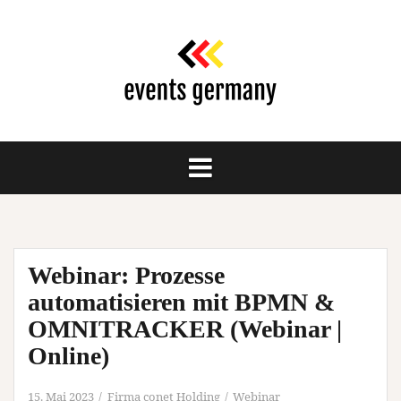
Springe
zum
Inhalt
Webinar: Prozesse
automatisieren mit BPMN &
OMNITRACKER (Webinar |
Online)
15. Mai 2023
Firma conet Holding
Webinar