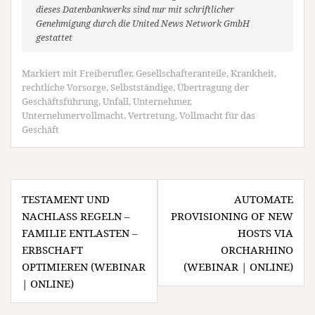
dieses Datenbankwerks sind nur mit schriftlicher
Genehmigung durch die United News Network GmbH
gestattet
Markiert mit
Freiberufler
,
Gesellschafteranteile
,
Krankheit
,
rechtliche Vorsorge
,
Selbstständige
,
Übertragung der
Geschäftsführung
,
Unfall
,
Unternehmer
,
Unternehmervollmacht
,
Vertretung
,
Vollmacht für das
Geschäft
Beitragsnavigation
TESTAMENT UND
AUTOMATE
NACHLASS REGELN –
PROVISIONING OF NEW
FAMILIE ENTLASTEN –
HOSTS VIA
ERBSCHAFT
ORCHARHINO
OPTIMIEREN (WEBINAR
(WEBINAR | ONLINE)
| ONLINE)