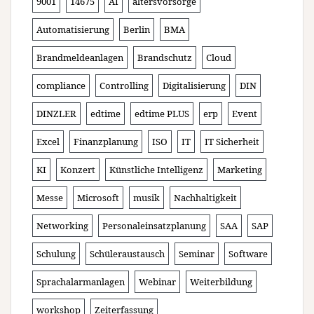
9001
14675
AI
altersvorsorge
Automatisierung
Berlin
BMA
Brandmeldeanlagen
Brandschutz
Cloud
compliance
Controlling
Digitalisierung
DIN
DINZLER
edtime
edtime PLUS
erp
Event
Excel
Finanzplanung
ISO
IT
IT Sicherheit
KI
Konzert
Künstliche Intelligenz
Marketing
Messe
Microsoft
musik
Nachhaltigkeit
Networking
Personaleinsatzplanung
SAA
SAP
Schulung
Schüleraustausch
Seminar
Software
Sprachalarmanlagen
Webinar
Weiterbildung
workshop
Zeiterfassung