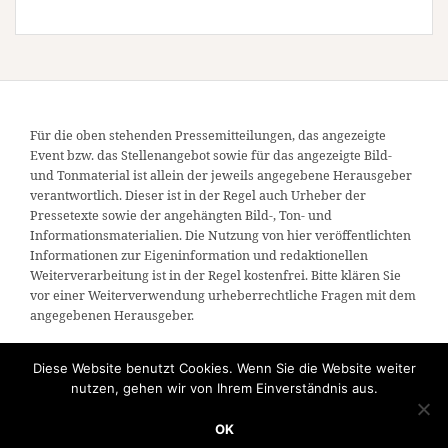
Für die oben stehenden Pressemitteilungen, das angezeigte
Event bzw. das Stellenangebot sowie für das angezeigte Bild-
und Tonmaterial ist allein der jeweils angegebene Herausgeber
verantwortlich. Dieser ist in der Regel auch Urheber der
Pressetexte sowie der angehängten Bild-, Ton- und
Informationsmaterialien. Die Nutzung von hier veröffentlichten
Informationen zur Eigeninformation und redaktionellen
Weiterverarbeitung ist in der Regel kostenfrei. Bitte klären Sie
vor einer Weiterverwendung urheberrechtliche Fragen mit dem
angegebenen Herausgeber.
Diese Website benutzt Cookies. Wenn Sie die Website weiter
nutzen, gehen wir von Ihrem Einverständnis aus.
OK
Powerd by WordPress
|
Theme:
Amadeus
by Themeisle.