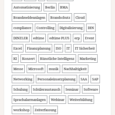
Automatisierung
Berlin
BMA
Brandmeldeanlagen
Brandschutz
Cloud
compliance
Controlling
Digitalisierung
DIN
DINZLER
edtime
edtime PLUS
erp
Event
Excel
Finanzplanung
ISO
IT
IT Sicherheit
KI
Konzert
Künstliche Intelligenz
Marketing
Messe
Microsoft
musik
Nachhaltigkeit
Networking
Personaleinsatzplanung
SAA
SAP
Schulung
Schüleraustausch
Seminar
Software
Sprachalarmanlagen
Webinar
Weiterbildung
workshop
Zeiterfassung