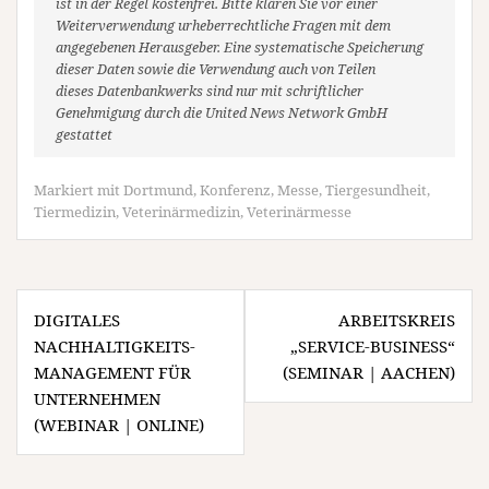
ist in der Regel kostenfrei. Bitte klären Sie vor einer
Weiterverwendung urheberrechtliche Fragen mit dem
angegebenen Herausgeber. Eine systematische Speicherung
dieser Daten sowie die Verwendung auch von Teilen
dieses Datenbankwerks sind nur mit schriftlicher
Genehmigung durch die United News Network GmbH
gestattet
Markiert mit
Dortmund
,
Konferenz
,
Messe
,
Tiergesundheit
,
Tiermedizin
,
Veterinärmedizin
,
Veterinärmesse
Beitragsnavigation
DIGITALES
ARBEITSKREIS
NACHHALTIGKEITS-
„SERVICE-BUSINESS“
MANAGEMENT FÜR
(SEMINAR | AACHEN)
UNTERNEHMEN
(WEBINAR | ONLINE)