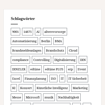
Schlagwörter
9001
14675
AI
altersvorsorge
Automatisierung
Berlin
BMA
Brandmeldeanlagen
Brandschutz
Cloud
compliance
Controlling
Digitalisierung
DIN
DINZLER
edtime
edtime PLUS
erp
Event
Excel
Finanzplanung
ISO
IT
IT Sicherheit
KI
Konzert
Künstliche Intelligenz
Marketing
Messe
Microsoft
musik
Nachhaltigkeit