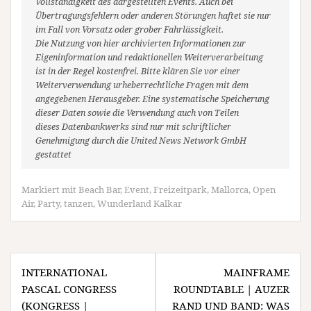
Vollständigkeit des dargestellten Events. Auch bei
Übertragungsfehlern oder anderen Störungen haftet sie nur
im Fall von Vorsatz oder grober Fahrlässigkeit.
Die Nutzung von hier archivierten Informationen zur
Eigeninformation und redaktionellen Weiterverarbeitung
ist in der Regel kostenfrei. Bitte klären Sie vor einer
Weiterverwendung urheberrechtliche Fragen mit dem
angegebenen Herausgeber. Eine systematische Speicherung
dieser Daten sowie die Verwendung auch von Teilen
dieses Datenbankwerks sind nur mit schriftlicher
Genehmigung durch die United News Network GmbH
gestattet
Markiert mit
Beach Bar
,
Event
,
Freizeitpark
,
Mallorca
,
Open
Air
,
Party
,
tanzen
,
Wunderland Kalkar
Beitragsnavigation
INTERNATIONAL
MAINFRAME
PASCAL CONGRESS
ROUNDTABLE | AUZER
(KONGRESS |
RAND UND BAND: WAS