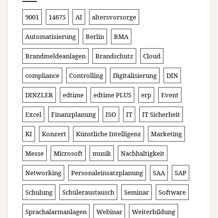
9001
14675
AI
altersvorsorge
Automatisierung
Berlin
BMA
Brandmeldeanlagen
Brandschutz
Cloud
compliance
Controlling
Digitalisierung
DIN
DINZLER
edtime
edtime PLUS
erp
Event
Excel
Finanzplanung
ISO
IT
IT Sicherheit
KI
Konzert
Künstliche Intelligenz
Marketing
Messe
Microsoft
musik
Nachhaltigkeit
Networking
Personaleinsatzplanung
SAA
SAP
Schulung
Schüleraustausch
Seminar
Software
Sprachalarmanlagen
Webinar
Weiterbildung