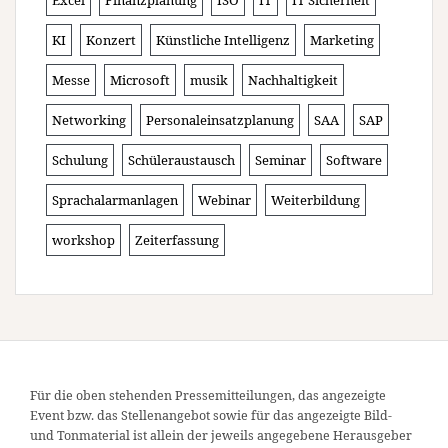
Excel
Finanzplanung
ISO
IT
IT Sicherheit
KI
Konzert
Künstliche Intelligenz
Marketing
Messe
Microsoft
musik
Nachhaltigkeit
Networking
Personaleinsatzplanung
SAA
SAP
Schulung
Schüleraustausch
Seminar
Software
Sprachalarmanlagen
Webinar
Weiterbildung
workshop
Zeiterfassung
Für die oben stehenden Pressemitteilungen, das angezeigte
Event bzw. das Stellenangebot sowie für das angezeigte Bild-
und Tonmaterial ist allein der jeweils angegebene Herausgeber