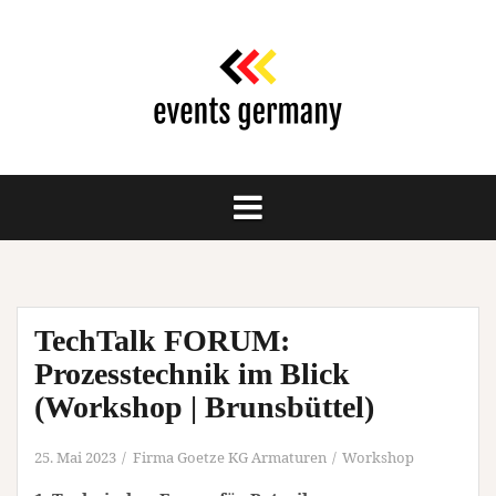
Springe
zum
Inhalt
TechTalk FORUM:
Prozesstechnik im Blick
(Workshop | Brunsbüttel)
25. Mai 2023
Firma Goetze KG Armaturen
Workshop