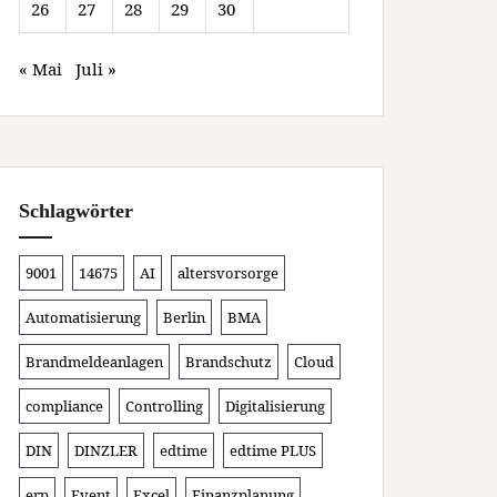
26
27
28
29
30
« Mai
Juli »
Schlagwörter
9001
14675
AI
altersvorsorge
Automatisierung
Berlin
BMA
Brandmeldeanlagen
Brandschutz
Cloud
compliance
Controlling
Digitalisierung
DIN
DINZLER
edtime
edtime PLUS
erp
Event
Excel
Finanzplanung