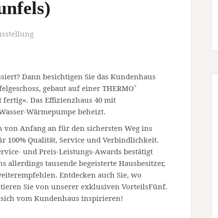
unfels)
sstellung
ssiert? Dann besichtigen Sie das Kundenhaus
+
felgeschoss, gebaut auf einer THERMO
fertig«. Das Effizienzhaus 40 mit
t/Wasser-Wärmepumpe beheizt.
h von Anfang an für den sichersten Weg ins
r 100% Qualität, Service und Verbindlichkeit.
ervice- und Preis-Leistungs-Awards bestätigt
s allerdings tausende begeisterte Hausbesitzer,
eiterempfehlen. Entdecken auch Sie, wo
tieren Sie von unserer exklusiven VorteilsFünf.
e sich vom Kundenhaus inspirieren!