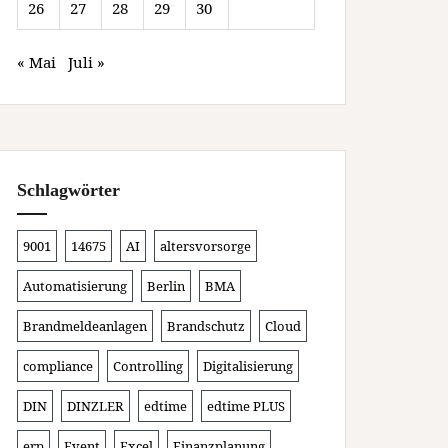
26
27
28
29
30
« Mai
Juli »
Schlagwörter
9001
14675
AI
altersvorsorge
Automatisierung
Berlin
BMA
Brandmeldeanlagen
Brandschutz
Cloud
compliance
Controlling
Digitalisierung
DIN
DINZLER
edtime
edtime PLUS
erp
Event
Excel
Finanzplanung