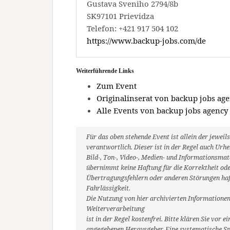
Gustava Sveniho 2794/8b
SK97101 Prievidza
Telefon: +421 917 504 102
https://www.backup-jobs.com/de
Weiterführende Links
Zum Event
Originalinserat von backup jobs agen
Alle Events von backup jobs agency s
Für das oben stehende Event ist allein der jewe
verantwortlich. Dieser ist in der Regel auch Ur
Bild-, Ton-, Video-, Medien- und Informationsm
übernimmt keine Haftung für die Korrektheit oder
Übertragungsfehlern oder anderen Störungen haft
Fahrlässigkeit.
Die Nutzung von hier archivierten Informationen
Weiterverarbeitung
ist in der Regel kostenfrei. Bitte klären Sie vo
angegebenen Herausgeber. Eine systematische Sp