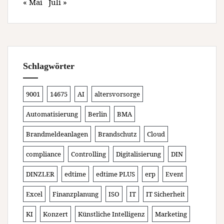
« Mai
Juli »
Schlagwörter
9001
14675
AI
altersvorsorge
Automatisierung
Berlin
BMA
Brandmeldeanlagen
Brandschutz
Cloud
compliance
Controlling
Digitalisierung
DIN
DINZLER
edtime
edtime PLUS
erp
Event
Excel
Finanzplanung
ISO
IT
IT Sicherheit
KI
Konzert
Künstliche Intelligenz
Marketing