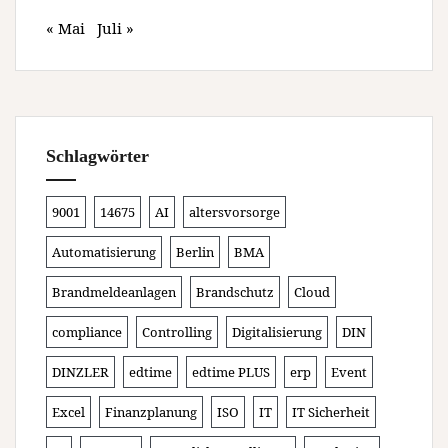
« Mai
Juli »
Schlagwörter
9001
14675
AI
altersvorsorge
Automatisierung
Berlin
BMA
Brandmeldeanlagen
Brandschutz
Cloud
compliance
Controlling
Digitalisierung
DIN
DINZLER
edtime
edtime PLUS
erp
Event
Excel
Finanzplanung
ISO
IT
IT Sicherheit