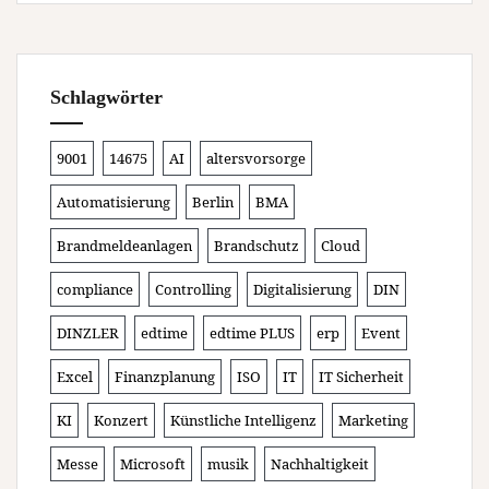
Schlagwörter
9001
14675
AI
altersvorsorge
Automatisierung
Berlin
BMA
Brandmeldeanlagen
Brandschutz
Cloud
compliance
Controlling
Digitalisierung
DIN
DINZLER
edtime
edtime PLUS
erp
Event
Excel
Finanzplanung
ISO
IT
IT Sicherheit
KI
Konzert
Künstliche Intelligenz
Marketing
Messe
Microsoft
musik
Nachhaltigkeit