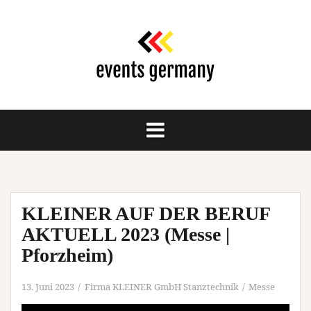
Springe
zum
Inhalt
KLEINER AUF DER BERUF
AKTUELL 2023 (Messe |
Pforzheim)
13. Juni 2023
Firma KLEINER GmbH Stanztechnik
Messe