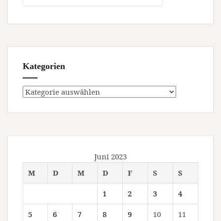
Kategorien
Kategorien
Juni 2023
M
D
M
D
F
S
S
1
2
3
4
5
6
7
8
9
10
11