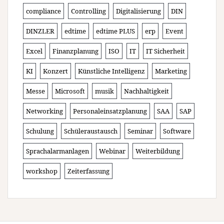
compliance
Controlling
Digitalisierung
DIN
DINZLER
edtime
edtime PLUS
erp
Event
Excel
Finanzplanung
ISO
IT
IT Sicherheit
KI
Konzert
Künstliche Intelligenz
Marketing
Messe
Microsoft
musik
Nachhaltigkeit
Networking
Personaleinsatzplanung
SAA
SAP
Schulung
Schüleraustausch
Seminar
Software
Sprachalarmanlagen
Webinar
Weiterbildung
workshop
Zeiterfassung