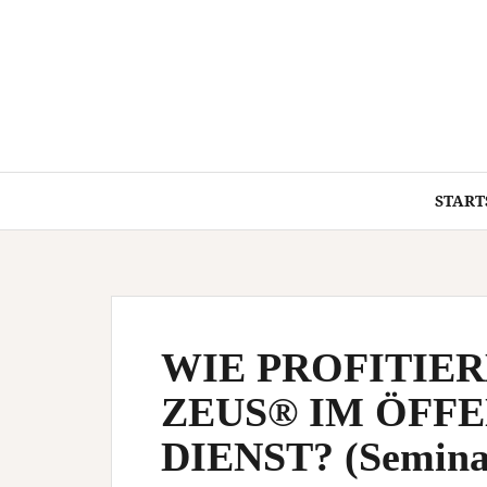
Springe
zum
Inhalt
START
WIE PROFITIER
ZEUS® IM ÖFF
DIENST? (Seminar