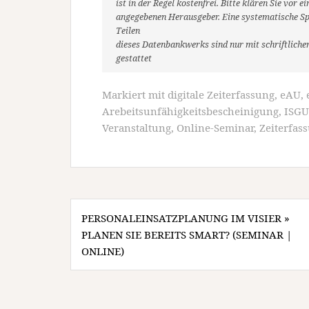
ist in der Regel kostenfrei. Bitte klären Sie vo
angegebenen Herausgeber. Eine systematische Sp
Teilen
dieses Datenbankwerks sind nur mit schriftlic
gestattet
Markiert mit
digitale Zeiterfassung
,
eAU
,
Arebeitsunfähigkeitsbescheinigung
,
ISGU
Veranstaltung
,
Online-Seminar
,
Zeiterfas
Beitragsnavigation
PERSONALEINSATZPLANUNG IM VISIER »
PLANEN SIE BEREITS SMART? (SEMINAR |
ONLINE)