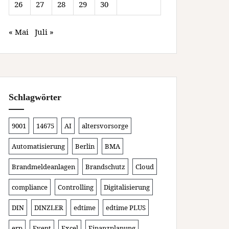
26
27
28
29
30
« Mai
Juli »
Schlagwörter
9001
14675
AI
altersvorsorge
Automatisierung
Berlin
BMA
Brandmeldeanlagen
Brandschutz
Cloud
compliance
Controlling
Digitalisierung
DIN
DINZLER
edtime
edtime PLUS
erp
Event
Excel
Finanzplanung