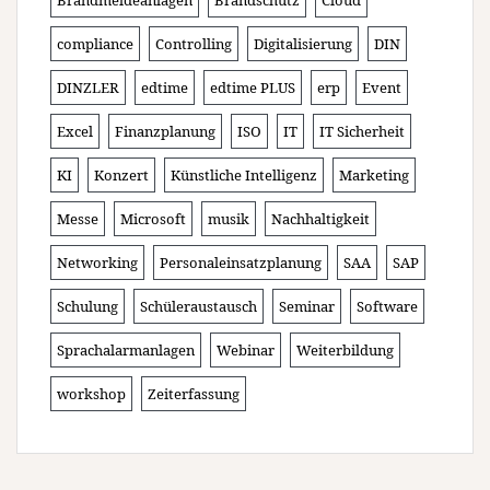
compliance
Controlling
Digitalisierung
DIN
DINZLER
edtime
edtime PLUS
erp
Event
Excel
Finanzplanung
ISO
IT
IT Sicherheit
KI
Konzert
Künstliche Intelligenz
Marketing
Messe
Microsoft
musik
Nachhaltigkeit
Networking
Personaleinsatzplanung
SAA
SAP
Schulung
Schüleraustausch
Seminar
Software
Sprachalarmanlagen
Webinar
Weiterbildung
workshop
Zeiterfassung