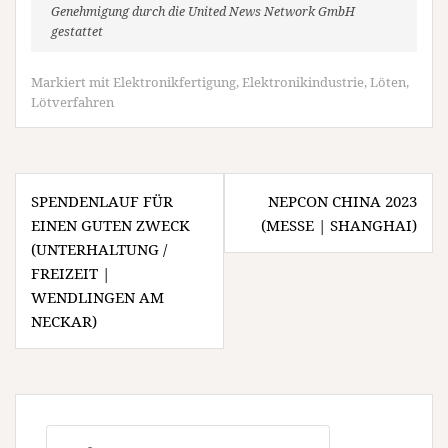
Genehmigung durch die United News Network GmbH
gestattet
Markiert mit
Elektronikfertigung
,
Elektronikindustrie
,
Löten
,
Lötverfahren
Beitragsnavigation
SPENDENLAUF FÜR
NEPCON CHINA 2023
EINEN GUTEN ZWECK
(MESSE | SHANGHAI)
(UNTERHALTUNG /
FREIZEIT |
WENDLINGEN AM
NECKAR)
Suchen