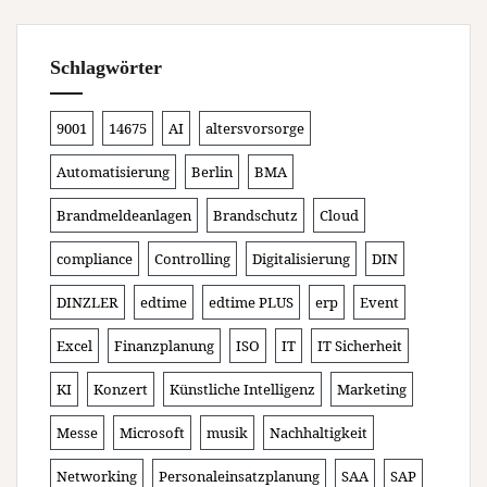
Schlagwörter
9001
14675
AI
altersvorsorge
Automatisierung
Berlin
BMA
Brandmeldeanlagen
Brandschutz
Cloud
compliance
Controlling
Digitalisierung
DIN
DINZLER
edtime
edtime PLUS
erp
Event
Excel
Finanzplanung
ISO
IT
IT Sicherheit
KI
Konzert
Künstliche Intelligenz
Marketing
Messe
Microsoft
musik
Nachhaltigkeit
Networking
Personaleinsatzplanung
SAA
SAP