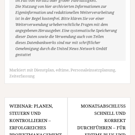
im Fall von Vorsatz oder grober Fahrlässigkeit.
Die Nutzung von hier archivierten Informationen zur
Eigeninformation und redaktionellen Weiterverarbeitung
ist in der Regel kostenfrei. Bitte klären Sie vor einer
Weiterverwendung urheberrechtliche Fragen mit dem
angegebenen Herausgeber. Eine systematische Speicherung
dieser Daten sowie die Verwendung auch von Teilen
dieses Datenbankwerks sind nur mit schriftlicher
Genehmigung durch die United News Network GmbH
gestattet
Markiert mit
Dienstplan
,
edtime
,
Personaleinsatzplanung
,
Zeiterfassung
Beitragsnavigation
WEBINAR: PLANEN,
MONATSABSCHLUSS
STEUERN UND
SCHNELL UND
KONTROLLIEREN –
KORREKT
ERFOLGREICHES
DURCHFÜHREN – FÜR
PROJEKTMANAGEMENT
EDTIME PLUS UND