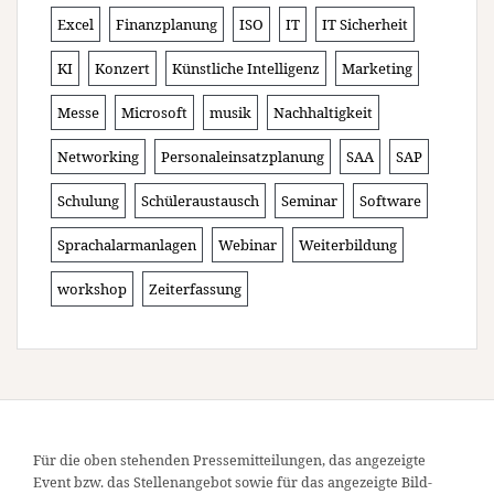
Excel
Finanzplanung
ISO
IT
IT Sicherheit
KI
Konzert
Künstliche Intelligenz
Marketing
Messe
Microsoft
musik
Nachhaltigkeit
Networking
Personaleinsatzplanung
SAA
SAP
Schulung
Schüleraustausch
Seminar
Software
Sprachalarmanlagen
Webinar
Weiterbildung
workshop
Zeiterfassung
Für die oben stehenden Pressemitteilungen, das angezeigte
Event bzw. das Stellenangebot sowie für das angezeigte Bild-