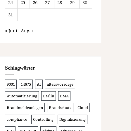
24
25
26
27
28
29
30
31
« Juni
Aug. »
Schlagwörter
9001
14675
AI
altersvorsorge
Automatisierung
Berlin
BMA
Brandmeldeanlagen
Brandschutz
Cloud
compliance
Controlling
Digitalisierung