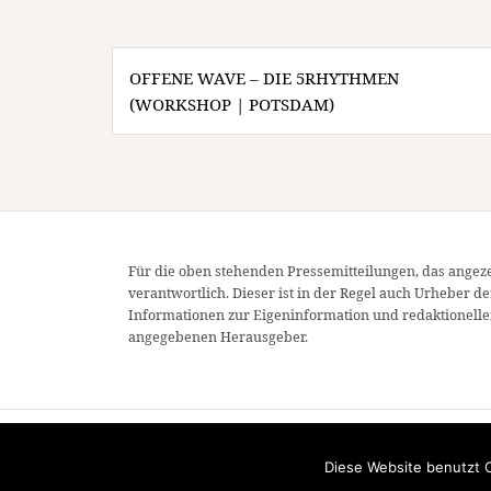
Beitragsnavigation
OFFENE WAVE – DIE 5RHYTHMEN
(WORKSHOP | POTSDAM)
Für die oben stehenden Pressemitteilungen, das angeze
verantwortlich. Dieser ist in der Regel auch Urheber d
Informationen zur Eigeninformation und redaktionellen
angegebenen Herausgeber.
Diese Website benutzt C