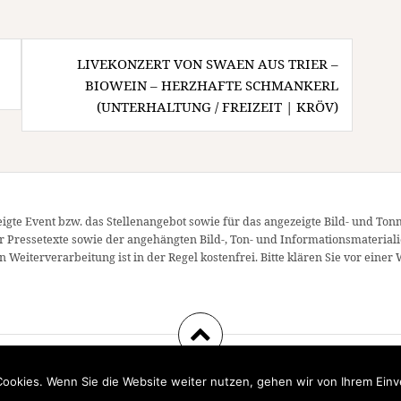
LIVEKONZERT VON SWAEN AUS TRIER –
BIOWEIN – HERZHAFTE SCHMANKERL
(UNTERHALTUNG / FREIZEIT | KRÖV)
igte Event bzw. das Stellenangebot sowie für das angezeigte Bild- und Ton
er Pressetexte sowie der angehängten Bild-, Ton- und Informationsmateriali
 Weiterverarbeitung ist in der Regel kostenfrei. Bitte klären Sie vor ei
Powerd by WordPress
|
Theme:
Amadeus
by Themeisle.
ookies. Wenn Sie die Website weiter nutzen, gehen wir von Ihrem Einv