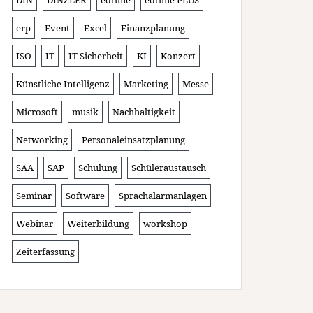
DIN
DINZLER
edtime
edtime PLUS
erp
Event
Excel
Finanzplanung
ISO
IT
IT Sicherheit
KI
Konzert
Künstliche Intelligenz
Marketing
Messe
Microsoft
musik
Nachhaltigkeit
Networking
Personaleinsatzplanung
SAA
SAP
Schulung
Schüleraustausch
Seminar
Software
Sprachalarmanlagen
Webinar
Weiterbildung
workshop
Zeiterfassung