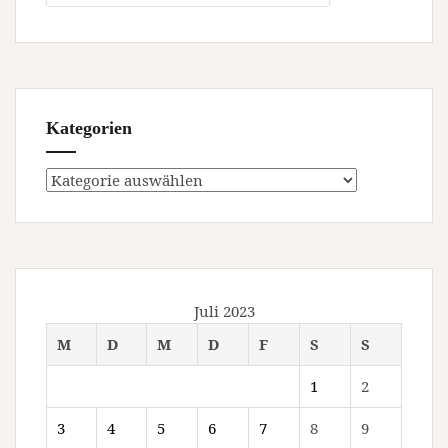
Kategorien
Kategorien
Juli 2023
M
D
M
D
F
S
S
1
2
3
4
5
6
7
8
9