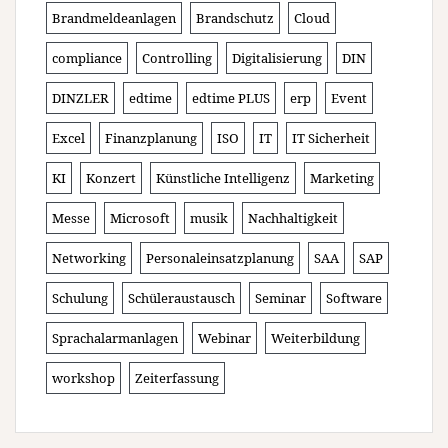
Brandmeldeanlagen
Brandschutz
Cloud
compliance
Controlling
Digitalisierung
DIN
DINZLER
edtime
edtime PLUS
erp
Event
Excel
Finanzplanung
ISO
IT
IT Sicherheit
KI
Konzert
Künstliche Intelligenz
Marketing
Messe
Microsoft
musik
Nachhaltigkeit
Networking
Personaleinsatzplanung
SAA
SAP
Schulung
Schüleraustausch
Seminar
Software
Sprachalarmanlagen
Webinar
Weiterbildung
workshop
Zeiterfassung