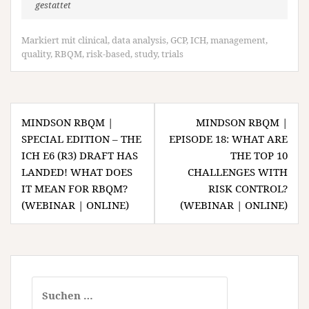
gestattet
Markiert mit
clinical
,
data analysis
,
GCP
,
ICH
,
management
,
quality
,
RBQM
,
risk-based
,
study
,
trials
Beitragsnavigation
MINDSON RBQM |
MINDSON RBQM |
SPECIAL EDITION – THE
EPISODE 18: WHAT ARE
ICH E6 (R3) DRAFT HAS
THE TOP 10
LANDED! WHAT DOES
CHALLENGES WITH
IT MEAN FOR RBQM?
RISK CONTROL?
(WEBINAR | ONLINE)
(WEBINAR | ONLINE)
Suchen
nach: