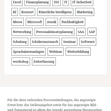
Excel
Finanzplanung
ISO
IT
IT Sicherheit
KI
Konzert
Künstliche Intelligenz
Marketing
Messe
Microsoft
musik
Nachhaltigkeit
Networking
Personaleinsatzplanung
SAA
SAP
Schulung
Schüleraustausch
Seminar
Software
Sprachalarmanlagen
Webinar
Weiterbildung
workshop
Zeiterfassung
Für die oben stehenden Pressemitteilungen, das angezeigte
Event bzw. das Stellenangebot sowie für das angezeigte Bild-
und Tonmaterial ist allein der jeweils angegebene Herausgeber