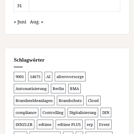
31
« Juni
Aug. »
Schlagwörter
9001
14675
AI
altersvorsorge
Automatisierung
Berlin
BMA
Brandmeldeanlagen
Brandschutz
Cloud
compliance
Controlling
Digitalisierung
DIN
DINZLER
edtime
edtime PLUS
erp
Event