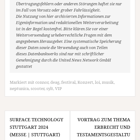
Übertragungsfehlern oder anderen Störungen haftet sie nur
im Fall von Vorsatz oder grober Fahrlässigkeit.
Die Nutzung von hier archivierten Informationen zur
Eigeninformation und redaktionellen Weiterverarbeitung
ist in der Regel kostenfrei. Bitte klären Sie vor einer
Weiterverwendung urheberrechtliche Fragen mit dem
angegebenen Herausgeber. Eine systematische Speicherung
dieser Daten sowie die Verwendung auch von Teilen
dieses Datenbankwerks sind nur mit schriftlicher
Genehmigung durch die United News Network GmbH
gestattet
Markiert mit
connor
,
deag
,
festival
,
Konzert
,
loi
,
musik
,
neptunica
,
scooter
,
sylt
,
VIP
Beitragsnavigation
SURFACE TECHNOLOGY
VORTRAG ZUM THEMA
STUTTGART 2024
ERBRECHT UND
(MESSE | STUTTGART)
TESTAMENTSGESTALTU