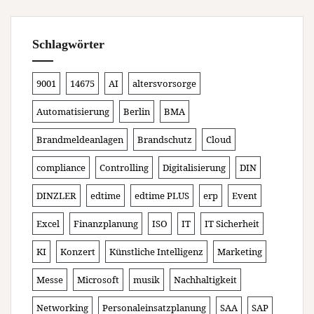
Schlagwörter
9001
14675
AI
altersvorsorge
Automatisierung
Berlin
BMA
Brandmeldeanlagen
Brandschutz
Cloud
compliance
Controlling
Digitalisierung
DIN
DINZLER
edtime
edtime PLUS
erp
Event
Excel
Finanzplanung
ISO
IT
IT Sicherheit
KI
Konzert
Künstliche Intelligenz
Marketing
Messe
Microsoft
musik
Nachhaltigkeit
Networking
Personaleinsatzplanung
SAA
SAP