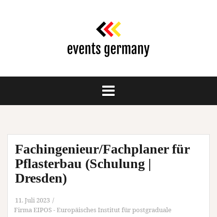
Springe
zum
Inhalt
Fachingenieur/Fachplaner für
Pflasterbau (Schulung |
Dresden)
11. Juli 2023
Firma EIPOS - Europäisches Institut für postgraduale