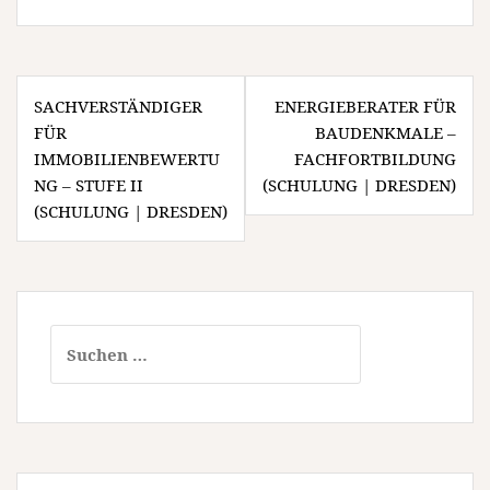
Beitragsnavigation
SACHVERSTÄNDIGER
ENERGIEBERATER FÜR
FÜR
BAUDENKMALE –
IMMOBILIENBEWERTU
FACHFORTBILDUNG
NG – STUFE II
(SCHULUNG | DRESDEN)
(SCHULUNG | DRESDEN)
Suchen
nach: