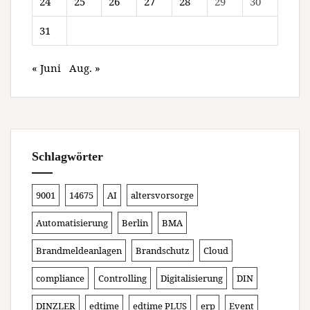
24
25
26
27
28
29
30
31
« Juni
Aug. »
Schlagwörter
9001
14675
AI
altersvorsorge
Automatisierung
Berlin
BMA
Brandmeldeanlagen
Brandschutz
Cloud
compliance
Controlling
Digitalisierung
DIN
DINZLER
edtime
edtime PLUS
erp
Event