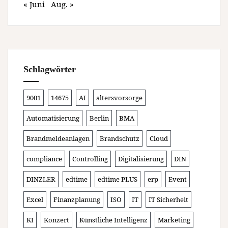
« Juni
Aug. »
Schlagwörter
9001
14675
AI
altersvorsorge
Automatisierung
Berlin
BMA
Brandmeldeanlagen
Brandschutz
Cloud
compliance
Controlling
Digitalisierung
DIN
DINZLER
edtime
edtime PLUS
erp
Event
Excel
Finanzplanung
ISO
IT
IT Sicherheit
KI
Konzert
Künstliche Intelligenz
Marketing