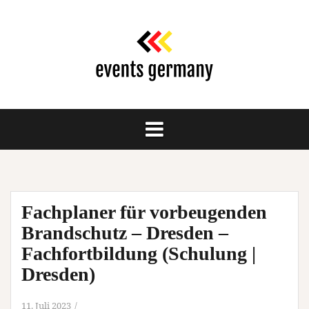
Springe
zum
Inhalt
Fachplaner für vorbeugenden
Brandschutz – Dresden –
Fachfortbildung (Schulung |
Dresden)
11. Juli 2023