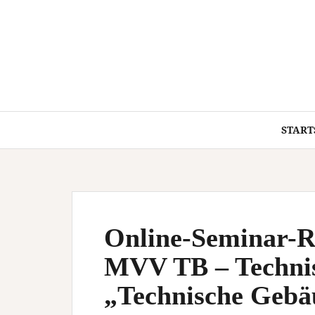
Springe
zum
Inhalt
START
Online-Seminar-R
MVV TB – Technis
„Technische Gebä