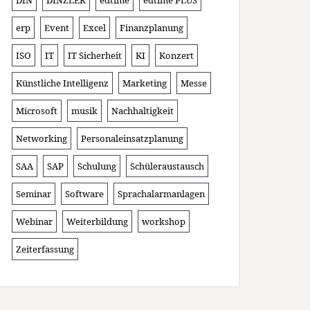
DIN
DINZLER
edtime
edtime PLUS
erp
Event
Excel
Finanzplanung
ISO
IT
IT Sicherheit
KI
Konzert
Künstliche Intelligenz
Marketing
Messe
Microsoft
musik
Nachhaltigkeit
Networking
Personaleinsatzplanung
SAA
SAP
Schulung
Schüleraustausch
Seminar
Software
Sprachalarmanlagen
Webinar
Weiterbildung
workshop
Zeiterfassung