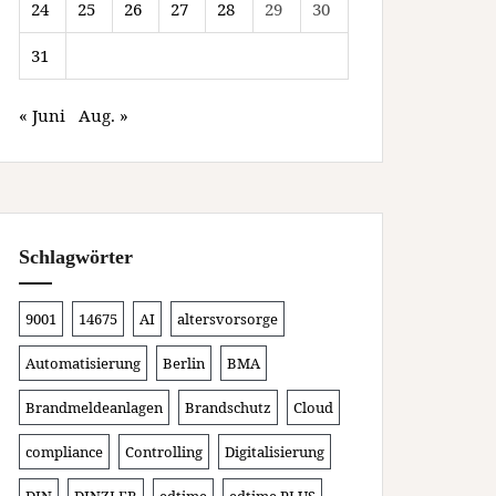
24
25
26
27
28
29
30
31
« Juni
Aug. »
Schlagwörter
9001
14675
AI
altersvorsorge
Automatisierung
Berlin
BMA
Brandmeldeanlagen
Brandschutz
Cloud
compliance
Controlling
Digitalisierung