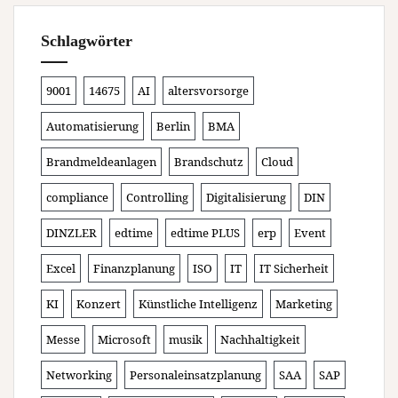
Schlagwörter
9001
14675
AI
altersvorsorge
Automatisierung
Berlin
BMA
Brandmeldeanlagen
Brandschutz
Cloud
compliance
Controlling
Digitalisierung
DIN
DINZLER
edtime
edtime PLUS
erp
Event
Excel
Finanzplanung
ISO
IT
IT Sicherheit
KI
Konzert
Künstliche Intelligenz
Marketing
Messe
Microsoft
musik
Nachhaltigkeit
Networking
Personaleinsatzplanung
SAA
SAP