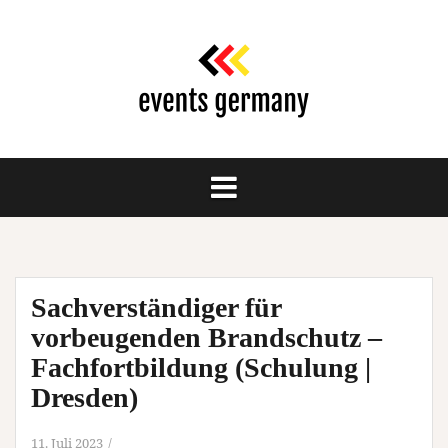
Springe
zum
Inhalt
Sachverständiger für
vorbeugenden Brandschutz –
Fachfortbildung (Schulung |
Dresden)
11. Juli 2023