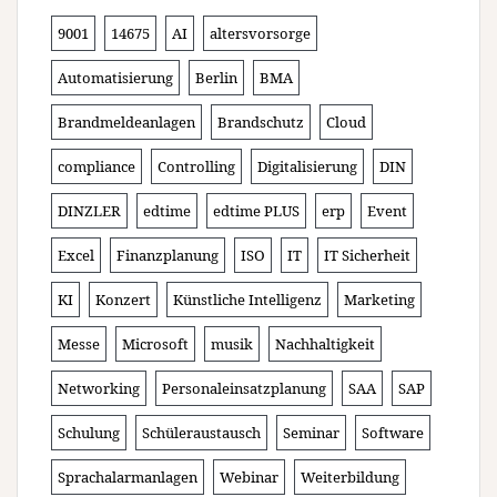
9001
14675
AI
altersvorsorge
Automatisierung
Berlin
BMA
Brandmeldeanlagen
Brandschutz
Cloud
compliance
Controlling
Digitalisierung
DIN
DINZLER
edtime
edtime PLUS
erp
Event
Excel
Finanzplanung
ISO
IT
IT Sicherheit
KI
Konzert
Künstliche Intelligenz
Marketing
Messe
Microsoft
musik
Nachhaltigkeit
Networking
Personaleinsatzplanung
SAA
SAP
Schulung
Schüleraustausch
Seminar
Software
Sprachalarmanlagen
Webinar
Weiterbildung