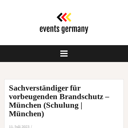
Springe
zum
Inhalt
Sachverständiger für
vorbeugenden Brandschutz –
München (Schulung |
München)
11. Juli 2023