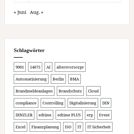
« Juni
Aug. »
Schlagwörter
9001
14675
AI
altersvorsorge
Automatisierung
Berlin
BMA
Brandmeldeanlagen
Brandschutz
Cloud
compliance
Controlling
Digitalisierung
DIN
DINZLER
edtime
edtime PLUS
erp
Event
Excel
Finanzplanung
ISO
IT
IT Sicherheit