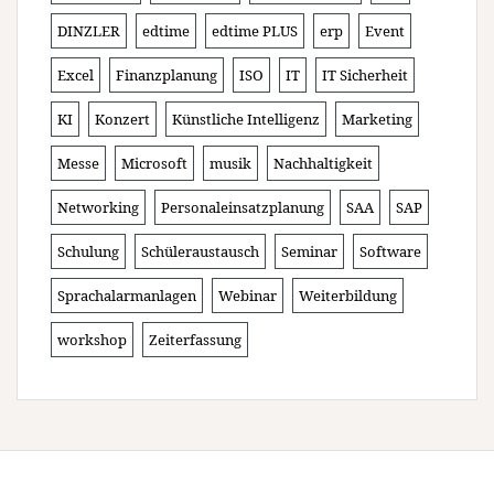
DINZLER
edtime
edtime PLUS
erp
Event
Excel
Finanzplanung
ISO
IT
IT Sicherheit
KI
Konzert
Künstliche Intelligenz
Marketing
Messe
Microsoft
musik
Nachhaltigkeit
Networking
Personaleinsatzplanung
SAA
SAP
Schulung
Schüleraustausch
Seminar
Software
Sprachalarmanlagen
Webinar
Weiterbildung
workshop
Zeiterfassung