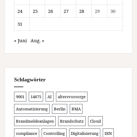
24
25
26
27
28
29
30
31
« Juni
Aug. »
Schlagwörter
9001
14675
AI
altersvorsorge
Automatisierung
Berlin
BMA
Brandmeldeanlagen
Brandschutz
Cloud
compliance
Controlling
Digitalisierung
DIN