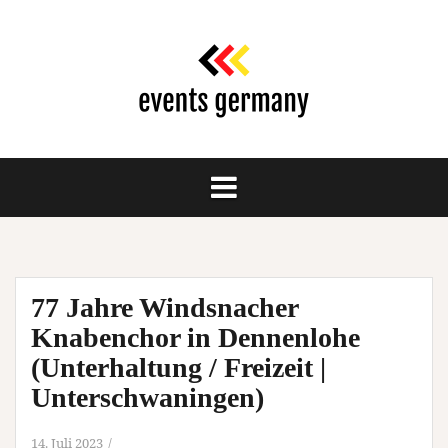
Springe
zum
Inhalt
77 Jahre Windsnacher
Knabenchor in Dennenlohe
(Unterhaltung / Freizeit |
Unterschwaningen)
14. Juli 2023