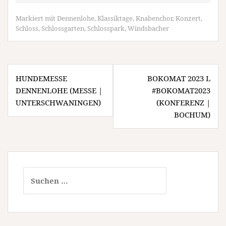
Markiert mit
Dennenlohe
,
Klassiktage
,
Knabenchor
,
Konzert
,
Schloss
,
Schlossgarten
,
Schlosspark
,
Windsbacher
Beitragsnavigation
HUNDEMESSE
BOKOMAT 2023 L
DENNENLOHE (MESSE |
#BOKOMAT2023
UNTERSCHWANINGEN)
(KONFERENZ |
BOCHUM)
Suchen
nach: