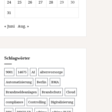
24
25
26
27
28
29
30
31
« Juni
Aug. »
Schlagwörter
9001
14675
AI
altersvorsorge
Automatisierung
Berlin
BMA
Brandmeldeanlagen
Brandschutz
Cloud
compliance
Controlling
Digitalisierung