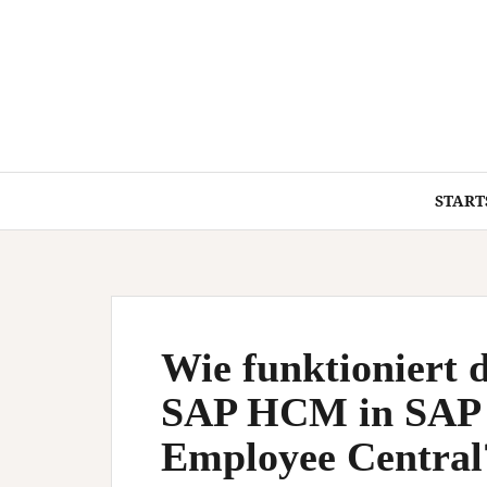
Springe
zum
Inhalt
START
Wie funktioniert d
SAP HCM in SAP 
Employee Central?