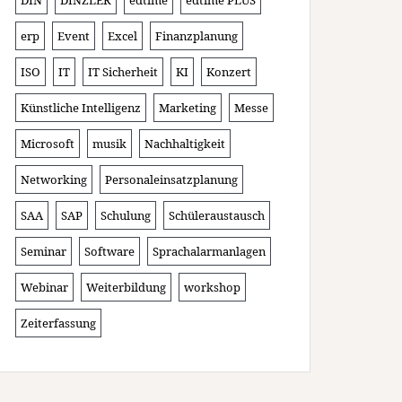
DIN
DINZLER
edtime
edtime PLUS
erp
Event
Excel
Finanzplanung
ISO
IT
IT Sicherheit
KI
Konzert
Künstliche Intelligenz
Marketing
Messe
Microsoft
musik
Nachhaltigkeit
Networking
Personaleinsatzplanung
SAA
SAP
Schulung
Schüleraustausch
Seminar
Software
Sprachalarmanlagen
Webinar
Weiterbildung
workshop
Zeiterfassung