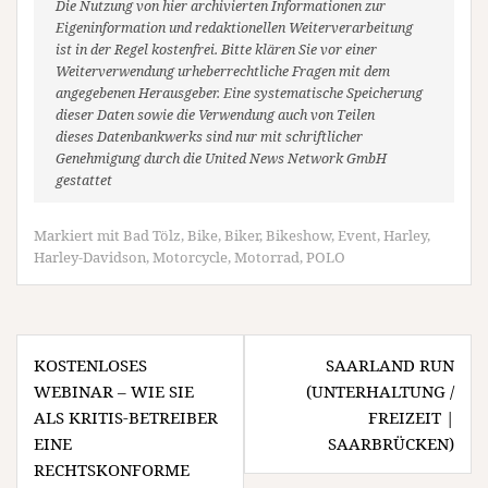
Die Nutzung von hier archivierten Informationen zur
Eigeninformation und redaktionellen Weiterverarbeitung
ist in der Regel kostenfrei. Bitte klären Sie vor einer
Weiterverwendung urheberrechtliche Fragen mit dem
angegebenen Herausgeber. Eine systematische Speicherung
dieser Daten sowie die Verwendung auch von Teilen
dieses Datenbankwerks sind nur mit schriftlicher
Genehmigung durch die United News Network GmbH
gestattet
Markiert mit
Bad Tölz
,
Bike
,
Biker
,
Bikeshow
,
Event
,
Harley
,
Harley-Davidson
,
Motorcycle
,
Motorrad
,
POLO
Beitragsnavigation
KOSTENLOSES
SAARLAND RUN
WEBINAR – WIE SIE
(UNTERHALTUNG /
ALS KRITIS-BETREIBER
FREIZEIT |
EINE
SAARBRÜCKEN)
RECHTSKONFORME