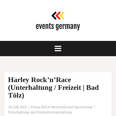
Springe
zum
Inhalt
Harley Rock’n’Race
(Unterhaltung / Freizeit | Bad
Tölz)
26. Juli 2023
Firma POLO Motorrad und Sportswear
Unterhaltung und Freizeitveranstaltung