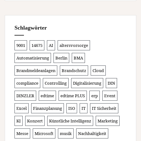
Schlagwörter
9001
14675
AI
altersvorsorge
Automatisierung
Berlin
BMA
Brandmeldeanlagen
Brandschutz
Cloud
compliance
Controlling
Digitalisierung
DIN
DINZLER
edtime
edtime PLUS
erp
Event
Excel
Finanzplanung
ISO
IT
IT Sicherheit
KI
Konzert
Künstliche Intelligenz
Marketing
Messe
Microsoft
musik
Nachhaltigkeit