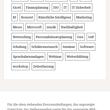
Excel
Finanzplanung
ISO
IT
IT Sicherheit
KI
Konzert
Künstliche Intelligenz
Marketing
Messe
Microsoft
musik
Nachhaltigkeit
Networking
Personaleinsatzplanung
SAA
SAP
Schulung
Schüleraustausch
Seminar
Software
Sprachalarmanlagen
Webinar
Weiterbildung
workshop
Zeiterfassung
Für die oben stehenden Pressemitteilungen, das angezeigte
Event bzw. das Stellenangebot sowie für das angezeigte Bild-