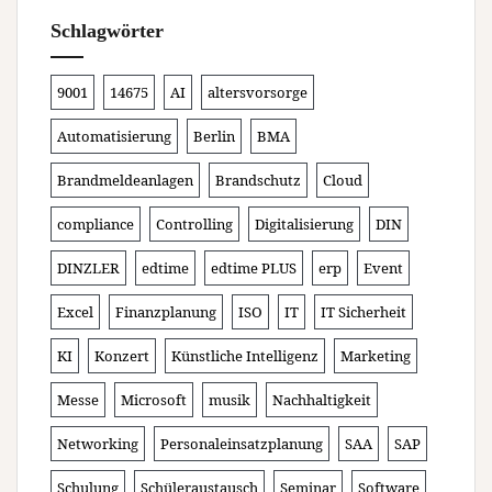
Schlagwörter
9001
14675
AI
altersvorsorge
Automatisierung
Berlin
BMA
Brandmeldeanlagen
Brandschutz
Cloud
compliance
Controlling
Digitalisierung
DIN
DINZLER
edtime
edtime PLUS
erp
Event
Excel
Finanzplanung
ISO
IT
IT Sicherheit
KI
Konzert
Künstliche Intelligenz
Marketing
Messe
Microsoft
musik
Nachhaltigkeit
Networking
Personaleinsatzplanung
SAA
SAP
Schulung
Schüleraustausch
Seminar
Software