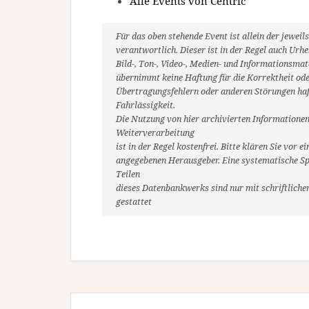
Alle Events von Centric
Für das oben stehende Event ist allein der jewe
verantwortlich. Dieser ist in der Regel auch Ur
Bild-, Ton-, Video-, Medien- und Informationsm
übernimmt keine Haftung für die Korrektheit oder
Übertragungsfehlern oder anderen Störungen haft
Fahrlässigkeit.
Die Nutzung von hier archivierten Informationen
Weiterverarbeitung
ist in der Regel kostenfrei. Bitte klären Sie vo
angegebenen Herausgeber. Eine systematische Sp
Teilen
dieses Datenbankwerks sind nur mit schriftlic
gestattet
Beitragsnavigation