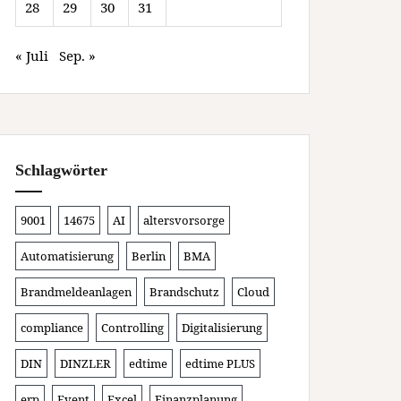
28
29
30
31
« Juli
Sep. »
Schlagwörter
9001
14675
AI
altersvorsorge
Automatisierung
Berlin
BMA
Brandmeldeanlagen
Brandschutz
Cloud
compliance
Controlling
Digitalisierung
DIN
DINZLER
edtime
edtime PLUS
erp
Event
Excel
Finanzplanung