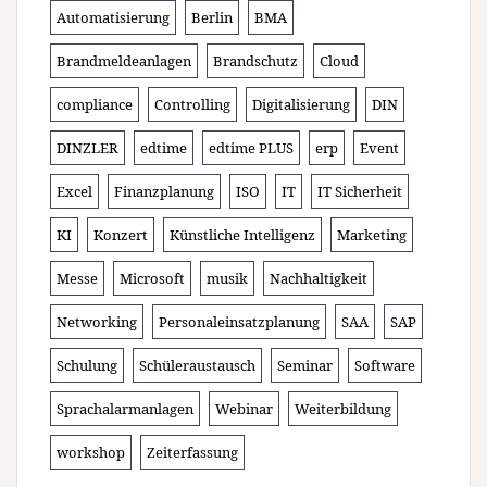
Automatisierung
Berlin
BMA
Brandmeldeanlagen
Brandschutz
Cloud
compliance
Controlling
Digitalisierung
DIN
DINZLER
edtime
edtime PLUS
erp
Event
Excel
Finanzplanung
ISO
IT
IT Sicherheit
KI
Konzert
Künstliche Intelligenz
Marketing
Messe
Microsoft
musik
Nachhaltigkeit
Networking
Personaleinsatzplanung
SAA
SAP
Schulung
Schüleraustausch
Seminar
Software
Sprachalarmanlagen
Webinar
Weiterbildung
workshop
Zeiterfassung