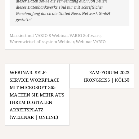
dieser Daten sowie die Verwendung auch von Teilen
dieses Datenbankwerks sind nur mit schriftlicher
Genehmigung durch die United News Network GmbH
gestattet
Markiert mit
VARIO 8 Webinar
,
VARIO Software
,
Warenwirtschaftssystem Webinar
,
Webinar VARIO
Beitragsnavigation
WEBINAR: SELF-
EAM-FORUM 2023
SERVICE WORKPLACE
(KONGRESS | KÖLN)
MIT MICROSOFT 365 –
MACHEN SIE MEHR AUS
IHREM DIGITALEN
ARBEITSPLATZ
(WEBINAR | ONLINE)