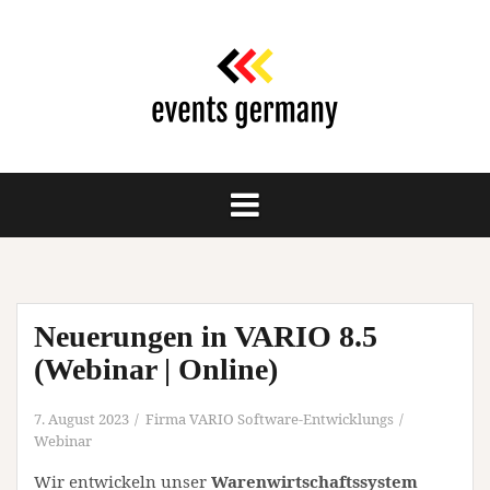
Springe
zum
Inhalt
Neuerungen in VARIO 8.5
(Webinar | Online)
7. August 2023
Firma VARIO Software-Entwicklungs
Webinar
Wir entwickeln unser
Warenwirtschaftssystem