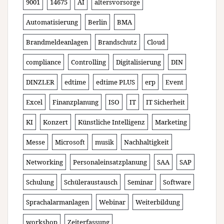
9001
14675
AI
altersvorsorge
Automatisierung
Berlin
BMA
Brandmeldeanlagen
Brandschutz
Cloud
compliance
Controlling
Digitalisierung
DIN
DINZLER
edtime
edtime PLUS
erp
Event
Excel
Finanzplanung
ISO
IT
IT Sicherheit
KI
Konzert
Künstliche Intelligenz
Marketing
Messe
Microsoft
musik
Nachhaltigkeit
Networking
Personaleinsatzplanung
SAA
SAP
Schulung
Schüleraustausch
Seminar
Software
Sprachalarmanlagen
Webinar
Weiterbildung
workshop
Zeiterfassung