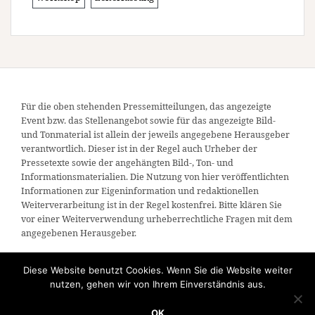
Für die oben stehenden Pressemitteilungen, das angezeigte
Event bzw. das Stellenangebot sowie für das angezeigte Bild-
und Tonmaterial ist allein der jeweils angegebene Herausgeber
verantwortlich. Dieser ist in der Regel auch Urheber der
Pressetexte sowie der angehängten Bild-, Ton- und
Informationsmaterialien. Die Nutzung von hier veröffentlichten
Informationen zur Eigeninformation und redaktionellen
Weiterverarbeitung ist in der Regel kostenfrei. Bitte klären Sie
vor einer Weiterverwendung urheberrechtliche Fragen mit dem
angegebenen Herausgeber.
Diese Website benutzt Cookies. Wenn Sie die Website weiter
nutzen, gehen wir von Ihrem Einverständnis aus.
OK