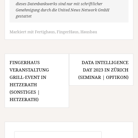
dieses Datenbankwerks sind nur mit schriftlicher
Genehmigung durch die United News Network GmbH
gestattet
Markiert mit
Fertighaus
,
FingerHaus
,
Hausbau
Beitragsnavigation
FINGERHAUS
DATA INTELLIGENCE
VERANSTALTUNG
DAY 2023 IN ZÜRICH
GRILL-EVENT IN
(SEMINAR | OPFIKON)
HETZERATH
(SONSTIGES |
HETZERATH)
Suchen