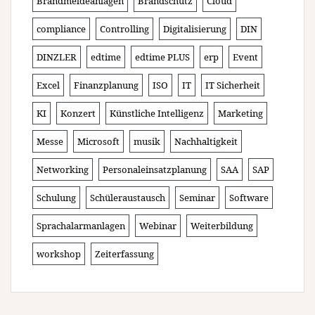
Brandmeldeanlagen
Brandschutz
Cloud
compliance
Controlling
Digitalisierung
DIN
DINZLER
edtime
edtime PLUS
erp
Event
Excel
Finanzplanung
ISO
IT
IT Sicherheit
KI
Konzert
Künstliche Intelligenz
Marketing
Messe
Microsoft
musik
Nachhaltigkeit
Networking
Personaleinsatzplanung
SAA
SAP
Schulung
Schüleraustausch
Seminar
Software
Sprachalarmanlagen
Webinar
Weiterbildung
workshop
Zeiterfassung