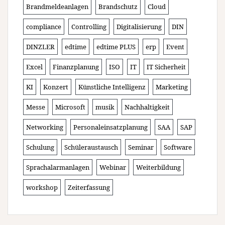
Brandmeldeanlagen
Brandschutz
Cloud
compliance
Controlling
Digitalisierung
DIN
DINZLER
edtime
edtime PLUS
erp
Event
Excel
Finanzplanung
ISO
IT
IT Sicherheit
KI
Konzert
Künstliche Intelligenz
Marketing
Messe
Microsoft
musik
Nachhaltigkeit
Networking
Personaleinsatzplanung
SAA
SAP
Schulung
Schüleraustausch
Seminar
Software
Sprachalarmanlagen
Webinar
Weiterbildung
workshop
Zeiterfassung