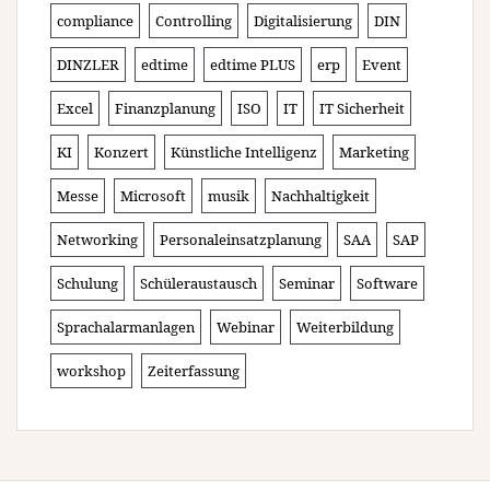
compliance
Controlling
Digitalisierung
DIN
DINZLER
edtime
edtime PLUS
erp
Event
Excel
Finanzplanung
ISO
IT
IT Sicherheit
KI
Konzert
Künstliche Intelligenz
Marketing
Messe
Microsoft
musik
Nachhaltigkeit
Networking
Personaleinsatzplanung
SAA
SAP
Schulung
Schüleraustausch
Seminar
Software
Sprachalarmanlagen
Webinar
Weiterbildung
workshop
Zeiterfassung