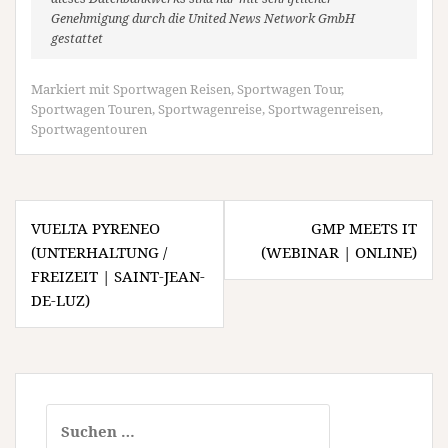
Genehmigung durch die United News Network GmbH
gestattet
Markiert mit
Sportwagen Reisen
,
Sportwagen Tour
,
Sportwagen Touren
,
Sportwagenreise
,
Sportwagenreisen
,
Sportwagentouren
Beitragsnavigation
VUELTA PYRENEO
GMP MEETS IT
(UNTERHALTUNG /
(WEBINAR | ONLINE)
FREIZEIT | SAINT-JEAN-
DE-LUZ)
Suchen
nach: