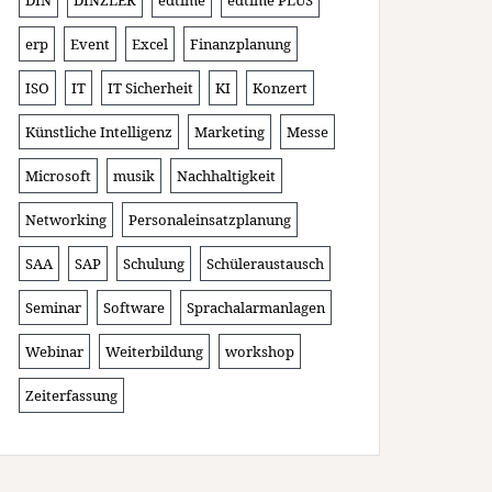
DIN
DINZLER
edtime
edtime PLUS
erp
Event
Excel
Finanzplanung
ISO
IT
IT Sicherheit
KI
Konzert
Künstliche Intelligenz
Marketing
Messe
Microsoft
musik
Nachhaltigkeit
Networking
Personaleinsatzplanung
SAA
SAP
Schulung
Schüleraustausch
Seminar
Software
Sprachalarmanlagen
Webinar
Weiterbildung
workshop
Zeiterfassung