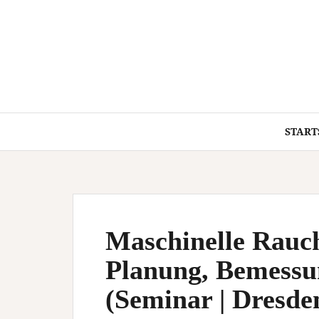
Springe
zum
Inhalt
START
Maschinelle Rauc
Planung, Bemessu
(Seminar | Dresde