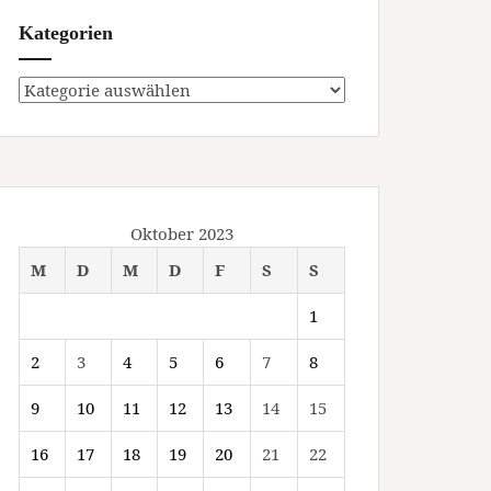
Kategorien
Kategorien
Oktober 2023
M
D
M
D
F
S
S
1
2
3
4
5
6
7
8
9
10
11
12
13
14
15
16
17
18
19
20
21
22