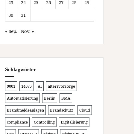
23
24
25
26
27
28
29
30
31
« Sep.
Nov. »
Schlagwörter
9001
14675
AI
altersvorsorge
Automatisierung
Berlin
BMA
Brandmeldeanlagen
Brandschutz
Cloud
compliance
Controlling
Digitalisierung